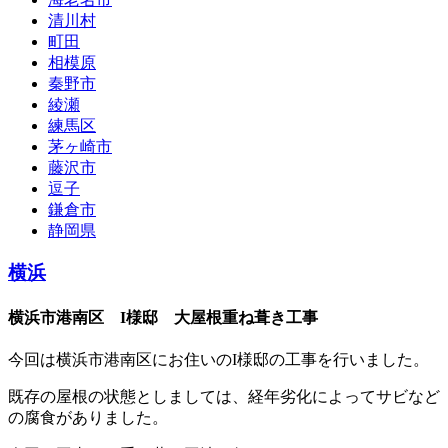
清川村
町田
相模原
秦野市
綾瀬
練馬区
茅ヶ崎市
藤沢市
逗子
鎌倉市
静岡県
横浜
横浜市港南区 I様邸 大屋根重ね葺き工事
今回は横浜市港南区にお住いのI様邸の工事を行いました。
既存の屋根の状態としましては、経年劣化によってサビなど
の腐食がありました。