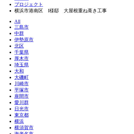
プロジェクト
横浜市港南区 I様邸 大屋根重ね葺き工事
All
三島市
中群
伊勢原市
北区
千葉県
厚木市
埼玉県
大和
大磯町
川崎市
平塚市
座間市
愛川群
日光市
東京都
横浜
横須賀市
海老名市