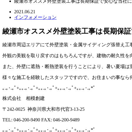
綾瀬市オススメ外壁塗装工事は長期保証で安心な当社に
2021.06.21
インフォメーション
綾瀬市オススメ外壁塗装工事は長期保証
綾瀬市周辺エリアにて外壁塗装・金属サイディング張替え工
外観の美観を取り戻すのはもちろんですが、建物の耐久性を
また、外壁に遮熱・断熱塗装を行うことにより、暑い夏場は
様々な施工を経験したスタッフですので、お住まいの事なら
｡.｡･.｡ﾟ+｡｡.｡･.｡ﾟ+｡｡.｡･.｡ﾟ+｡｡.｡･.｡ﾟ+｡｡.｡･.｡*ﾟ
株式会社 相模創建
〒242-0025 神奈川県大和市代官3-13-25
TEL: 046-200-9490 FAX: 046-200-9489
｡
.
｡･
.
｡ﾟ
+
｡｡
.
｡･
.
｡ﾟ
+
｡｡
.
｡･
.
｡ﾟ
+
｡｡
.
｡･
.
｡ﾟ
+
｡｡
.
｡･
.
｡
*
ﾟ