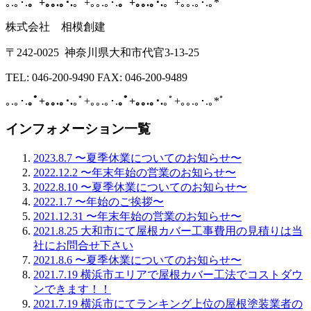
｡.｡･.
｡ﾟ+｡｡.｡･.
｡ﾟ+｡｡.｡･.
｡ﾟ+｡｡.｡･.
｡ﾟ+｡｡.｡･.｡*ﾟ
株式会社 相模創建
〒242-0025
神奈川県大和市代官3-13-25
TEL: 046-200-9490 FAX: 046-200-9489
｡
.
｡･
.
｡ﾟ
+
｡｡
.
｡･
.
｡ﾟ
+
｡｡
.
｡･
.
｡ﾟ
+
｡｡
.
｡･
.
｡ﾟ
+
｡｡
.
｡･
.
｡
*
ﾟ
インフォメーション一覧
2023.8.7
〜夏季休業についてのお知らせ〜
2022.12.2
〜年末年始の営業のお知らせ〜
2022.8.10
〜夏季休業についてのお知らせ〜
2022.1.7
〜年始のご挨拶〜
2021.12.31
〜年末年始の営業のお知らせ〜
2021.8.25
大和市にて屋根カバー工事費用の見積りは当
社にお問合せ下さい
2021.8.6
〜夏季休業についてのお知らせ〜
2021.7.19
横浜市エリアで屋根カバー工法でコストダウ
ンできます！！
2021.7.19
横浜市にてランキング上位の屋根塗装業者の