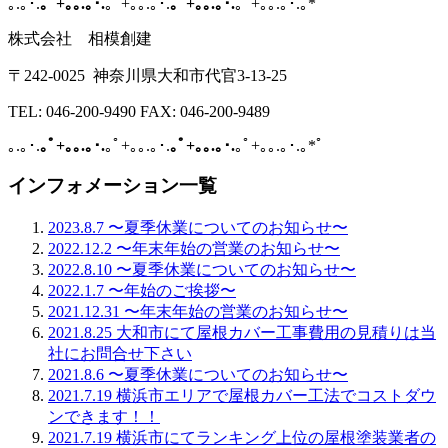
｡.｡･.
｡ﾟ+｡｡.｡･.
｡ﾟ+｡｡.｡･.
｡ﾟ+｡｡.｡･.
｡ﾟ+｡｡.｡･.｡*ﾟ
株式会社 相模創建
〒242-0025
神奈川県大和市代官3-13-25
TEL: 046-200-9490 FAX: 046-200-9489
｡
.
｡･
.
｡ﾟ
+
｡｡
.
｡･
.
｡ﾟ
+
｡｡
.
｡･
.
｡ﾟ
+
｡｡
.
｡･
.
｡ﾟ
+
｡｡
.
｡･
.
｡
*
ﾟ
インフォメーション一覧
2023.8.7
〜夏季休業についてのお知らせ〜
2022.12.2
〜年末年始の営業のお知らせ〜
2022.8.10
〜夏季休業についてのお知らせ〜
2022.1.7
〜年始のご挨拶〜
2021.12.31
〜年末年始の営業のお知らせ〜
2021.8.25
大和市にて屋根カバー工事費用の見積りは当
社にお問合せ下さい
2021.8.6
〜夏季休業についてのお知らせ〜
2021.7.19
横浜市エリアで屋根カバー工法でコストダウ
ンできます！！
2021.7.19
横浜市にてランキング上位の屋根塗装業者の