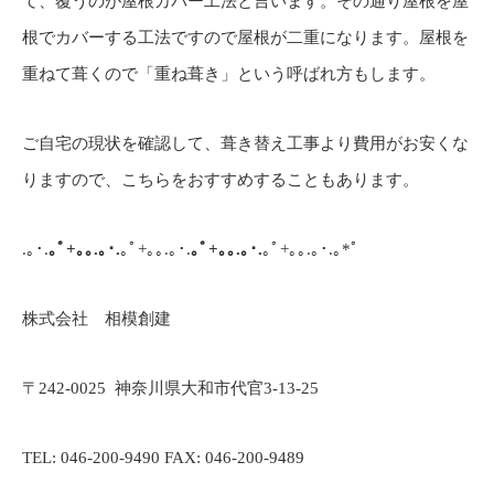
て、覆うのが屋根カバー工法と言います。その通り屋根を屋
根でカバーする工法ですので屋根が二重になります。屋根を
重ねて葺くので「重ね葺き」という呼ばれ方もします。
ご自宅の現状を確認して、葺き替え工事より費用がお安くな
りますので、こちらをおすすめすることもあります。
.｡･.
｡ﾟ+｡｡.｡･.
｡ﾟ+｡｡.｡･.
｡ﾟ+｡｡.｡･.
｡ﾟ+｡｡.｡･.｡*ﾟ
株式会社 相模創建
〒242-0025
神奈川県大和市代官3-13-25
TEL: 046-200-9490 FAX: 046-200-9489